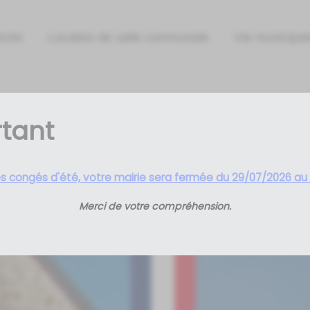
izots
Location de salle communale
Vie municipal
ns et Commerçants
Associations
tant
es congés d'été, votre mairie sera fermée du 29/07/2026 au
Merci de votre compréhension.