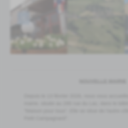
​​​​​​​NOUVELLE MAIRIE
Depuis le 13 février 2026, nous vous accueill
mairie, située au 295 rue du Lac, dans le bât
"Maison pour tous". Elle se situe de l'autre cô
Petit Campagnard".