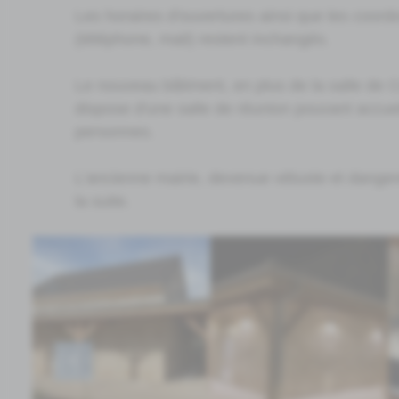
Les horaires d'ouvertures ainsi que les coord
(téléphone, mail) restent inchangés.
Le nouveau bâtiment, en plus de la salle de C
dispose d'une salle de réunion pouvant accuei
personnes.
L'ancienne mairie, devenue vétuste et danger
la suite.