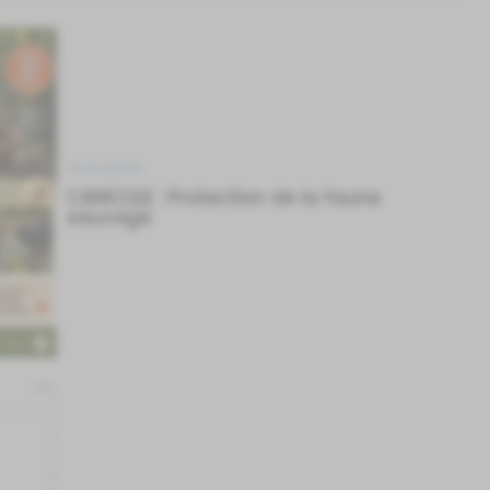
Actualités
CANICULE : Protection de la faune
sauvage