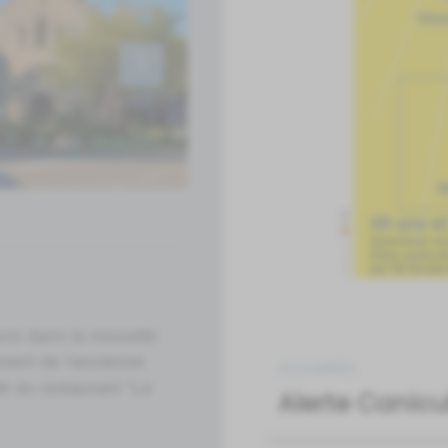
ons dans la nouvelle
iment de l'ancienne
Actualités
té du restaurant "Le
Alerte Canicu