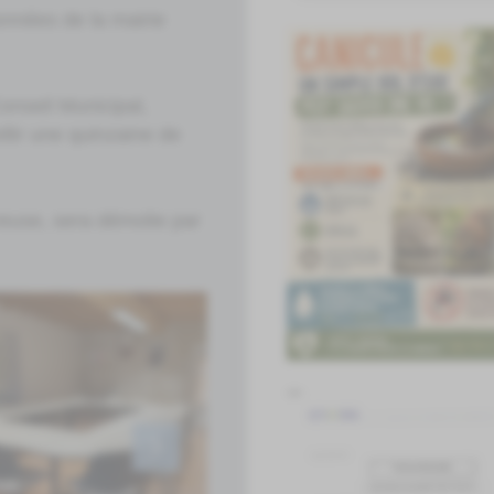
onnées de la mairie
onseil Municipal,
llir une quinzaine de
euse, sera démolie par