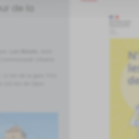
ur de la
gne,
Les Bizots
, avec
a Communauté Urbaine
, 11 km de la gare TGV
t 120 km de Dijon.