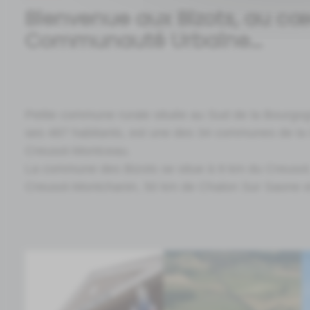
Bienvenue aux Bizots, au cœ
Communauté Urbaine...
Petite commune rurale située au Sud de la Bourgo
ses 487 habitants, est une des 34 communes de l
Creusot-Montceau.
La commune des Bizots se situe à 9 km du Creusot
Creusot-Montchanin, 50 km de Chalon Sur Saone e