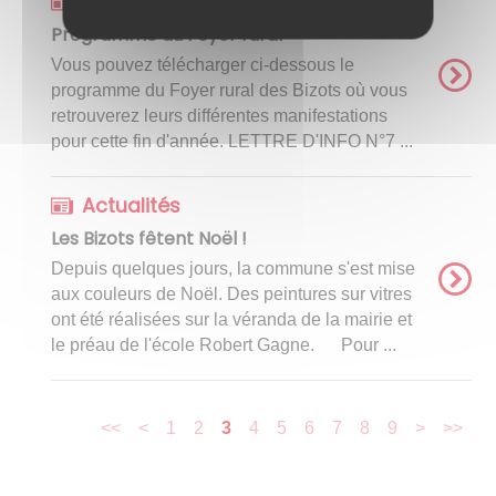
Actualités
Programme du Foyer rural
Vous pouvez télécharger ci-dessous le
programme du Foyer rural des Bizots où vous
retrouverez leurs différentes manifestations
pour cette fin d'année. LETTRE D'INFO N°7 ...
Actualités
Les Bizots fêtent Noël !
Depuis quelques jours, la commune s'est mise
aux couleurs de Noël. Des peintures sur vitres
ont été réalisées sur la véranda de la mairie et
le préau de l'école Robert Gagne. Pour ...
<<
<
1
2
3
4
5
6
7
8
9
>
>>