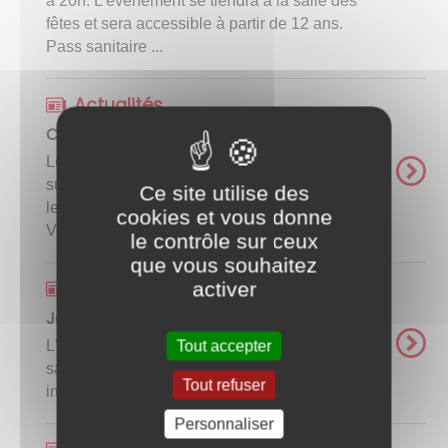
à 20h. L'évènement se tiendra à la salle des
fêtes et sera accessible à partir de 12 ans.
Pass sanitaire ...
Actualités
Conférence - Spectacle "Osons la joie !"
Le Foyer Rural des Bizots organise une soirée
sur le thème "Le bonheur est dans l'éducation"
Ce site utilise des
le 07 décembre prochain à la salle des fêtes.
cookies et vous donne
Voir infos sur le flyer. ...
le contrôle sur ceux
que vous souhaitez
Actualités
activer
Jazzomanie Big Band
L'Orchestre des Verreries donne un concert le
Tout accepter
samedi 20 novembre à 20h30 à Blanzy. Voir
Tout refuser
informations sur l'affiche. ...
Personnaliser