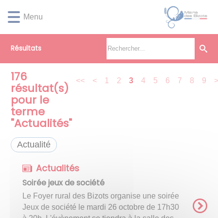
Lien
Lien
Lien
Lien
Panneau de gestion des cookies
Menu
d'accès
d'accès
d'accès
d'accès
rapide
rapide
rapide
rapide
au
au
à
au
Résultats
menu
contenu
la
pied
principal
recherche
de
page
176
<<
<
1
2
3
4
5
6
7
8
9
résultat(s)
pour le
terme
"
Actualités
"
Actualité
Actualités
Soirée jeux de société
Le Foyer rural des Bizots organise une soirée
Jeux de société le mardi 26 octobre de 17h30