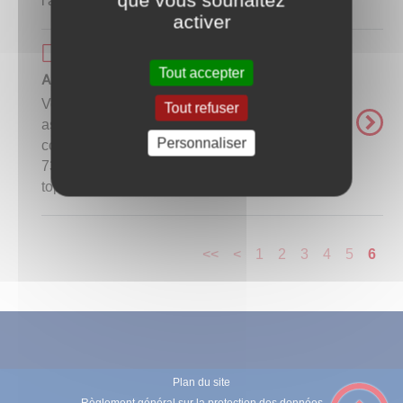
l'adresse ...
activer
Page de base
Tout accepter
Assistantes maternelles
Vous trouverez ci-dessous la liste des
Tout refuser
assistantes maternelles installées sur la
Personnaliser
commune : - Mme Joy BERTHIER Tel : 06 30
73 26 54 + d'infos sur : http://www.nounou-
top.fr/20343448 - Mme ...
<<
<
1
2
3
4
5
6
Plan du site
Règlement général sur la protection des données