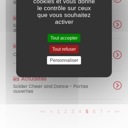
cookies et vous donne
Balade gourmande - Rotary Club
le contrôle sur ceux
que vous souhaitez
Actualités
activer
Solder Cheer and Dance - Gala de fin
d'année
Tout accepter
Actualités
Tout refuser
Cyclathlon 2025
Personnaliser
...
Actualités
Solder Cheer and Dance - Portes
ouvertes
<<
<
1
2
3
4
5
6
7
>
>>