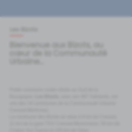
Les Bizots
Bienvenue aux Bizots, au
cœur de la Communauté
Urbaine...
Petite commune rurale située au Sud de la
Bourgogne,
Les Bizots
, avec ses 487 habitants, est
une des 34 communes de la Communauté Urbaine
Creusot-Montceau.
La commune des Bizots se situe à 9 km du Creusot,
11 km de la gare TGV Creusot-Montchanin, 50 km de
Chalon Sur Saone et 120 km de Dijon.