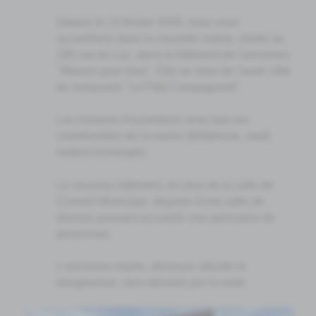
Depuis le 13 février 2026, nous vous
accueillons dans la nouvelle mairie, située au
295 rue du Lac, dans le bâtiment de l'ancienne
"Maison pour tous". Elle se situe de l'autre côté
du restaurant "Le Petit Campagnard".
Les horaires d'ouvertures ainsi que les
coordonnées de la mairie (téléphone, mail)
restent inchangés.
Le nouveau bâtiment, en plus de la salle de
Conseil Municipal, dispose d'une salle de
réunion pouvant accueillir une quinzaine de
personnes.
L'ancienne mairie, devenue vétuste et
dangereuse, sera démolie par la suite.