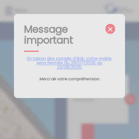
Lien
Lien
Lien
Lien
Panneau de gestion des cookies
Menu
d'accès
d'accès
d'accès
d'accès
rapide
rapide
rapide
rapide
Message
au
au
à
au
×
menu
contenu
la
pied
important
principal
recherche
de
page
En raison des congés d'été, votre mairie
sera fermée du 29/07/2026 au
23/08/2026.
Merci de votre compréhension.