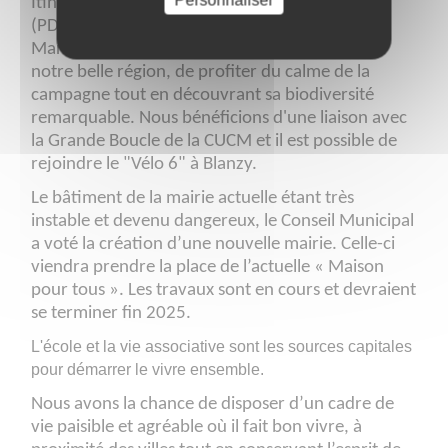
Itinéraires de Promenade et de Randonnée
(PDIPR) et reconnus par la Fédération des
Marcheurs. Ils permettent à tous de découvrir
notre belle région, de profiter du calme de la
campagne tout en découvrant sa biodiversité
remarquable. Nous bénéficions d'une liaison avec
la Grande Boucle de la CUCM et il est possible de
rejoindre le "Vélo 6" à Blanzy.
Le bâtiment de la mairie actuelle étant très
instable et devenu dangereux, le Conseil Municipal
a voté la création d’une nouvelle mairie. Celle-ci
viendra prendre la place de l’actuelle « Maison
pour tous ». Les travaux sont en cours et devraient
se terminer fin 2025.
L'école et la vie associative sont les sources capitales
pour démarrer le vivre ensemble.
Nous avons la chance de disposer d’un cadre de
vie paisible et agréable où il fait bon vivre, à