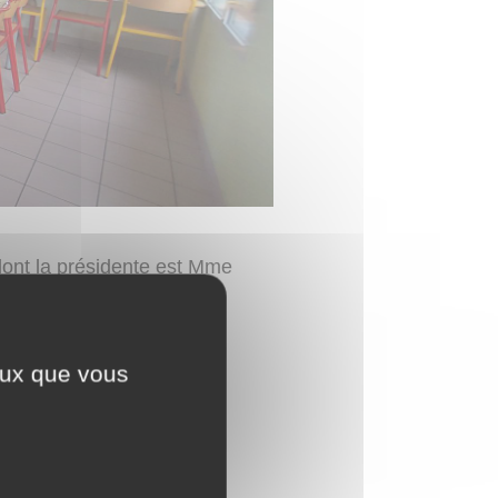
 dont la présidente est Mme
mail.com
ceux que vous
re.