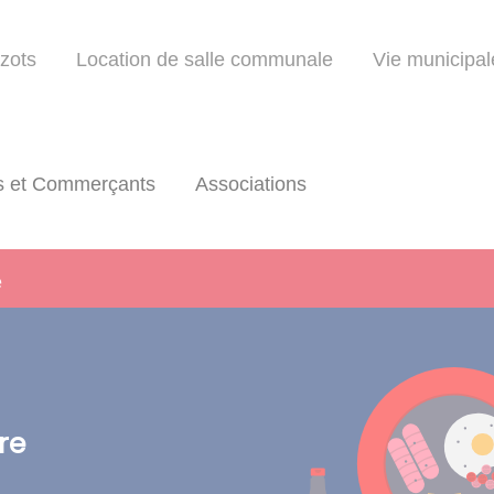
izots
Location de salle communale
Vie municipal
ns et Commerçants
Associations
e
re