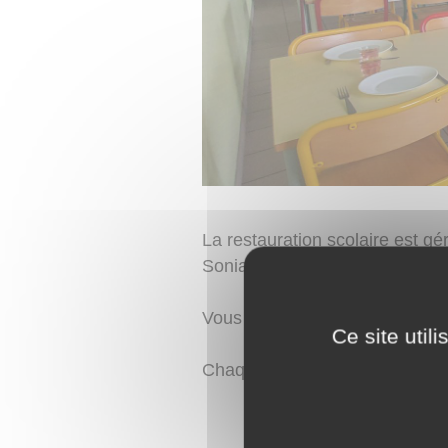
La restauration scolaire est gé
Sonia BONNEAU.
Vous pouvez joindre l'associati
Ce site util
Chaque jour, les repas des enfa