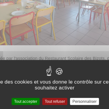
rée par l'association du Restaurant Scolaire des Bizots,
on par mail à l'adresse :
restaurantscolaire.lesbizots@g
ise des cookies et vous donne le contrôle sur 
souhaitez activer
nts sont préparés et cuisinés sur place par une cantiniè
Tout accepter
Tout refuser
Personnaliser